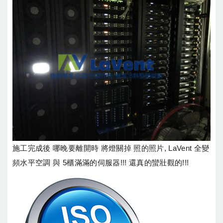
施工完成後 哪晚要離開時 將燈關掉 照的照片, LaVent 全變
頻水平空調 與 5櫃滿滿的伺服器!!! 還真的蠻壯觀的!!!