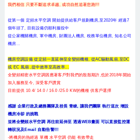
我們相信 只要不斷追求卓越, 成功自然追著您跑!!!
從第一個 定頻水平空調 開始提供給客戶規劃機房,至2020年 經過7
個年頭了, 目前設備仍順利服役中
從公家機關機房, 軍中機房, 財團法人機房, 稅務單位機房, 知名公司
機房...
機房空調設備 從定頻一直延伸至全變頻機種, 從AC驅動風扇,至DC
或 EC 風扇 ,從中效率至高效率...
全變頻精密水平空調因應著客戶對我們的殷殷期許,也於2018年開始
加入服務至今, 深受客戶讚賞
目前提供 10.4/ 14.0 / 16.0 /25.0 KW的機種 供客戶選擇
感謝 企業行政及總務團隊及校長 青睞, 讓我們團隊 執行這次 增設
機房冷卻 的挑戰
並將全變頻水平空調 再往前延伸至 透過WEB畫面 可以直接監控運
轉狀況及Email 自動告警!!!
-將機房的熱經過 單機 水平空調 仍能 有效帶走