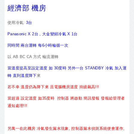
經濟部 機房
使用冷氣:
3台
Panasonic X 2台 , 大金變頻冷氣 X 1台
同時間 兩台運轉 每6小時輪循一次
以 AB BC CA 方式 輪流運轉
當溫度提高至設定溫度 如 30度時 另外一台 STANDBY 冷氣 加入運
轉 直到溫度降下
來
若不幸 溫度仍為降下來 且電腦機房溫度 持續飆高!!!
當超過 設定溫度 如35度時 控制器 將啟動 簡訊發報 發報給管理者
通知處理!!!
另萬一在此機房 冷氣發生漏水現象, 控制器漏水偵測系統便會運作,