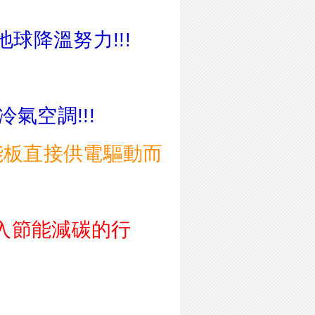
地球降溫努力!!!
氣空調!!!
能板直接供電驅動而
入節能減碳的行