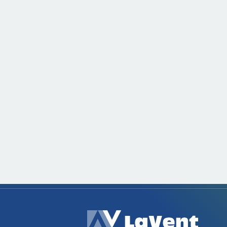
LaVen