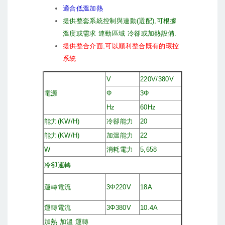
適合低溫加熱
提供整套系統控制與連動(選配),可根據
溫度或需求 連動區域 冷卻或加熱設備.
提供整合介面,可以順利整合既有的環控
系統
V
220V/380V
電源
Φ
3Φ
Hz
60Hz
能力(KW/H)
冷卻能力
20
能力(KW/H)
加溫能力
22
W
消耗電力
5,658
冷卻運轉
運轉電流
3Φ220V
18A
運轉電流
3Φ380V
10.4A
加熱 加溫 運轉