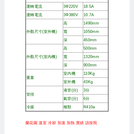
運轉電流
3Φ220V
18.5A
運轉電流
3Φ380V
10.7A
高
1490mm
外觀尺寸(室外機)
寬
1050mm
深
450mm
高
500mm
外觀尺寸(室內機)
寬
1320mm
深
900mm
室內機
110Kg
重量
室外機
43Kg
液管(分)
3分
管徑
氣管(分)
6分
冷媒
種類
R410a
蘭花園 溫室 冷卻 加溫 加熱 實績 請按我