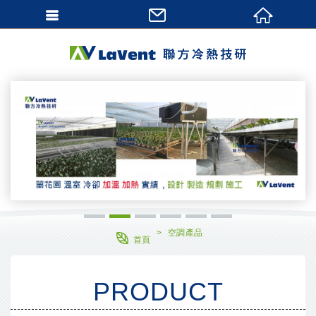
網站名稱
1
2
3
4
5
6
空調產品
首頁
PRODUCT