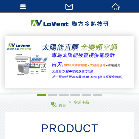
網站名稱
1
2
3
4
5
6
空調產品
首頁
PRODUCT